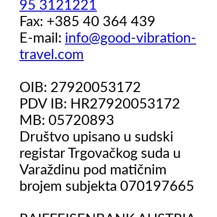
95 3121221
Fax: +385 40 364 439
E-mail:
info@good-vibration-
travel.com
OIB: 27920053172
PDV IB: HR27920053172
MB: 05720893
Društvo upisano u sudski
registar Trgovačkog suda u
Varaždinu pod matičnim
brojem subjekta 070197665