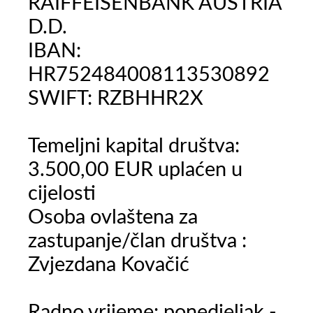
RAIFFEISENBANK AUSTRIA
D.D.
IBAN:
HR752484008113530892
SWIFT: RZBHHR2X
Temeljni kapital društva:
3.500,00 EUR uplaćen u
cijelosti
Osoba ovlaštena za
zastupanje/član društva :
Zvjezdana Kovačić
Radno vrijeme: ponedjeljak -