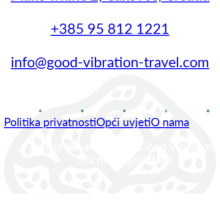
+385 95 812 1221
info@good-vibration-travel.com
Politika privatnosti
Opći uvjeti
O nama
Zelena Hrvatska.eu @ Good Vibration 
Sva prava pridržana.